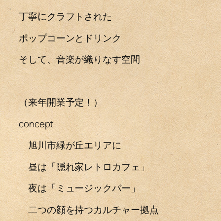
丁寧にクラフトされた
ポップコーンとドリンク
そして、音楽が織りなす空間
（来年開業予定！）
concept
旭川市緑が丘エリアに
昼は「隠れ家レトロカフェ」
夜は「ミュージックバー」
二つの顔を持つカルチャー拠点