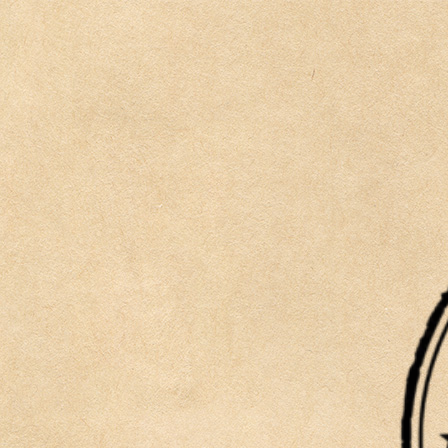
内
容
を
ス
キ
ッ
プ